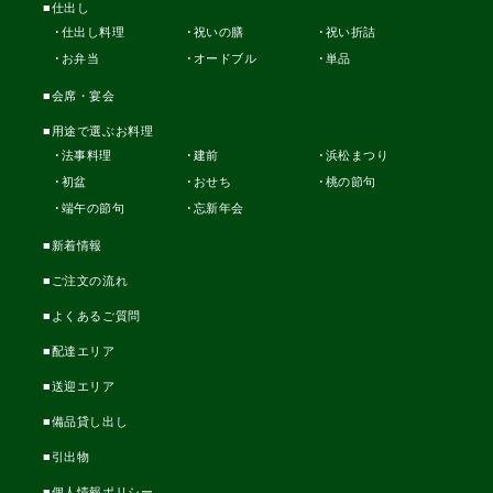
仕出し
仕出し料理
祝いの膳
祝い折詰
お弁当
オードブル
単品
会席・宴会
用途で選ぶお料理
法事料理
建前
浜松まつり
初盆
おせち
桃の節句
端午の節句
忘新年会
新着情報
ご注文の流れ
よくあるご質問
配達エリア
送迎エリア
備品貸し出し
引出物
個人情報ポリシー