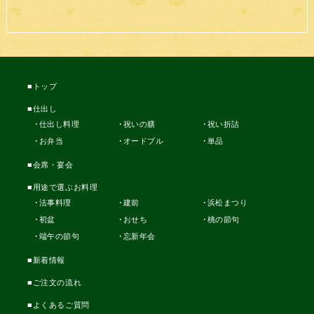
トップ
仕出し
仕出し料理
祝いの膳
祝い折詰
お弁当
オードブル
単品
会席・宴会
用途で選ぶお料理
法事料理
建前
浜松まつり
初盆
おせち
桃の節句
端午の節句
忘新年会
新着情報
ご注文の流れ
よくあるご質問