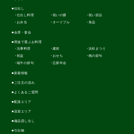
仕出し
仕出し料理
祝いの膳
祝い折詰
お弁当
オードブル
単品
会席・宴会
用途で選ぶお料理
法事料理
建前
浜松まつり
初盆
おせち
桃の節句
端午の節句
忘新年会
新着情報
ご注文の流れ
よくあるご質問
配達エリア
送迎エリア
備品貸し出し
引出物