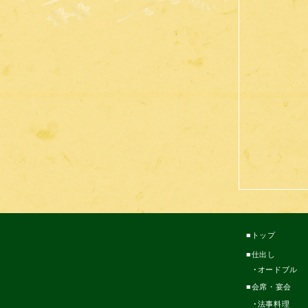
トップ
仕出し
オードブル
会席・宴会
法事料理