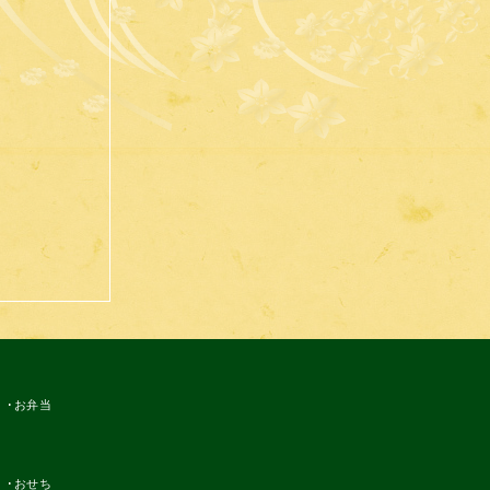
お弁当
おせち