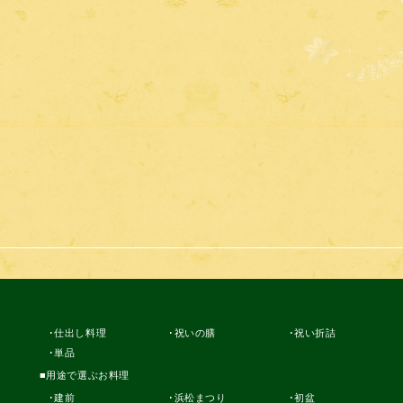
仕出し料理
祝いの膳
祝い折詰
単品
用途で選ぶお料理
建前
浜松まつり
初盆