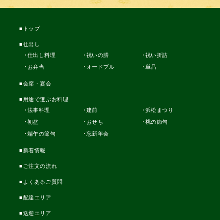
トップ
仕出し
仕出し料理
祝いの膳
祝い折詰
お弁当
オードブル
単品
会席・宴会
用途で選ぶお料理
法事料理
建前
浜松まつり
初盆
おせち
桃の節句
端午の節句
忘新年会
新着情報
ご注文の流れ
よくあるご質問
配達エリア
送迎エリア