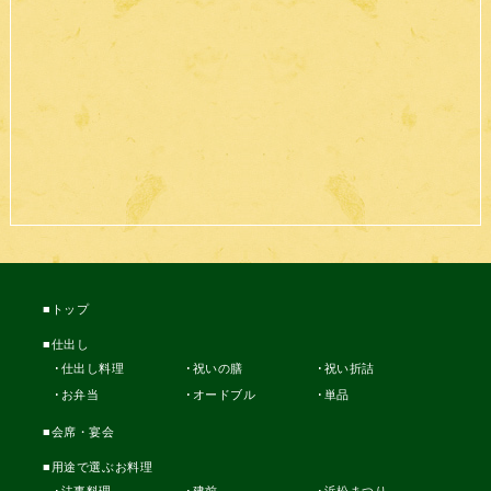
トップ
仕出し
仕出し料理
祝いの膳
祝い折詰
お弁当
オードブル
単品
会席・宴会
用途で選ぶお料理