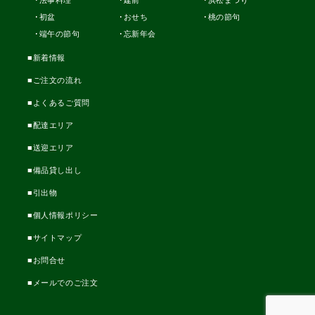
法事料理
建前
浜松まつり
初盆
おせち
桃の節句
端午の節句
忘新年会
新着情報
ご注文の流れ
よくあるご質問
配達エリア
送迎エリア
備品貸し出し
引出物
個人情報ポリシー
サイトマップ
お問合せ
メールでのご注文