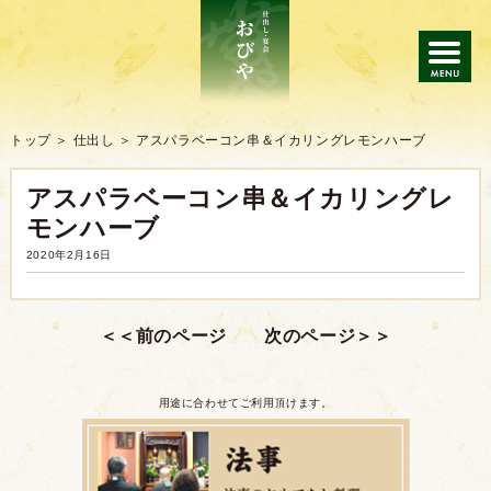
トップ
トップ
仕出し
アスパラベーコン串＆イカリングレモンハーブ
アスパラベーコン串＆イカリングレ
仕出し
モンハーブ
会席・宴会
2020年2月16日
ご注文の流れ
よくあるご質問
用途に合わせてご利用頂けます。