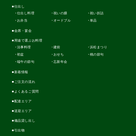
仕出し
仕出し料理
祝いの膳
祝い折詰
お弁当
オードブル
単品
会席・宴会
用途で選ぶお料理
法事料理
建前
浜松まつり
初盆
おせち
桃の節句
端午の節句
忘新年会
新着情報
ご注文の流れ
よくあるご質問
配達エリア
送迎エリア
備品貸し出し
引出物