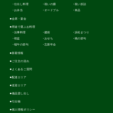
仕出し料理
祝いの膳
祝い折詰
お弁当
オードブル
単品
会席・宴会
用途で選ぶお料理
法事料理
建前
浜松まつり
初盆
おせち
桃の節句
端午の節句
忘新年会
新着情報
ご注文の流れ
よくあるご質問
配達エリア
送迎エリア
備品貸し出し
引出物
個人情報ポリシー