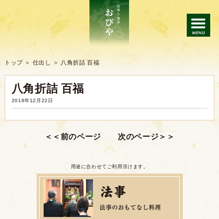
トップ
トップ
仕出し
八角折詰 百福
八角折詰 百福
仕出し
2018年12月22日
会席・宴会
ご注文の流れ
よくあるご質問
用途に合わせてご利用頂けます。