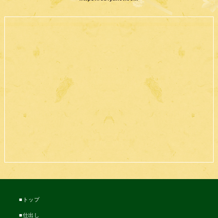
トップ
仕出し