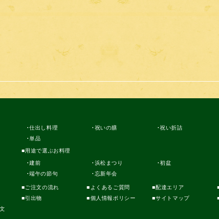
仕出し料理
祝いの膳
祝い折詰
単品
用途で選ぶお料理
建前
浜松まつり
初盆
端午の節句
忘新年会
ご注文の流れ
よくあるご質問
配達エリア
引出物
個人情報ポリシー
サイトマップ
文