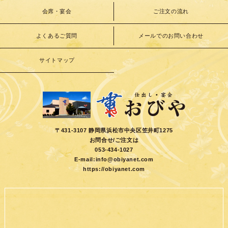
会席・宴会
ご注文の流れ
よくあるご質問
メールでのお問い合わせ
サイトマップ
〒431-3107 静岡県浜松市中央区笠井町1275
お問合せ/ご注文は
053-434-1027
E-mail:
info@obiyanet.com
https://obiyanet.com