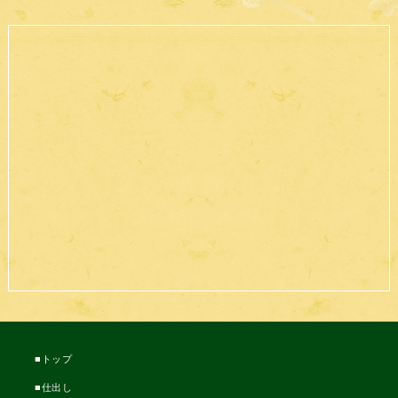
トップ
仕出し